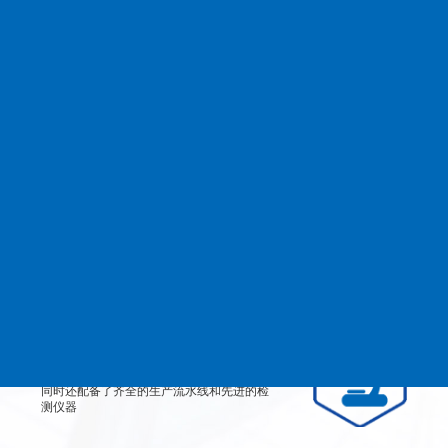
查看更多
MANAGEMENT
品质管理
生产设备
从产品原料到生产每道工艺都严格检测、有
效控制，实行规范的现代化企业管理。
检测设备
公司不仅拥有高素质、高技术的员工团队，
同时还配备了齐全的生产流水线和先进的检
测仪器